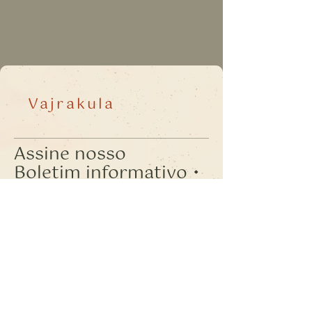
Vajrakula
Assine nosso
Boletim informativo •
Não perca!
E-mail
*
Juntar
Quero assinar sua lista de e-mails.