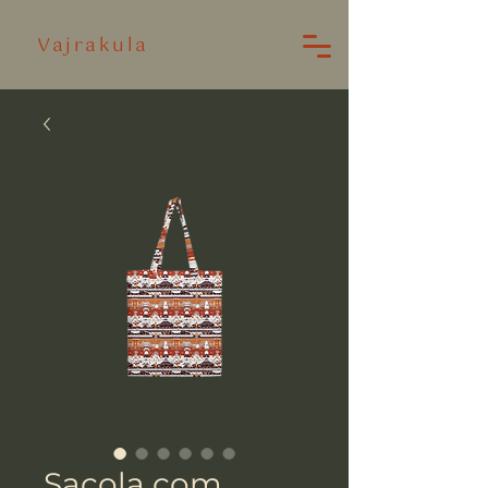
Vajrakula
Sacola com