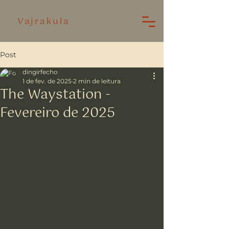
Vajrakula
Post
dingirfecho
1 de fev. de 2025
2 min de leitura
The Waystation -
Fevereiro de 2025