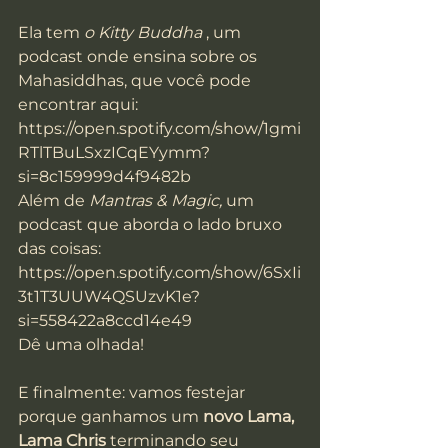
Ela tem 
o Kitty Buddha
 , um 
podcast onde ensina sobre os 
Mahasiddhas, que você pode 
encontrar aqui:
https://open.spotify.com/show/1gmi
RTlTBuLSxzICqEYymm?
si=8c159999d4f9482b
Além de 
Mantras & Magic,
 um 
podcast que aborda o lado bruxo 
das coisas:
https://open.spotify.com/show/6SxIi
3t1T3UUW4QSUzvK1e?
si=558422a8ccd14e49
Dê uma olhada!
E finalmente: vamos festejar 
porque ganhamos um 
novo Lama, 
Lama Chris
 terminando seu 