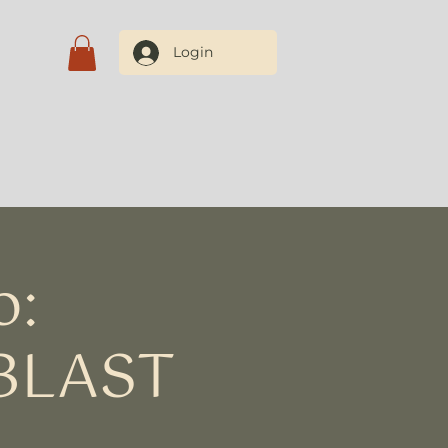
Login
Blog
Contate-nos
o:
BLAST