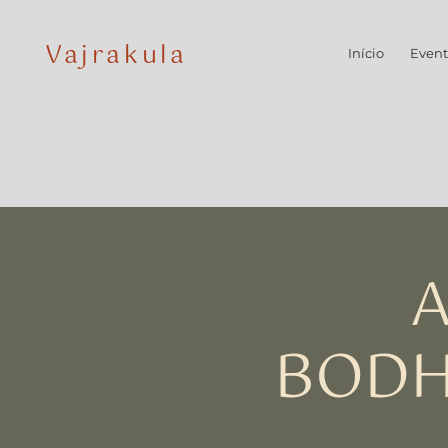
Vajrakula
Início
Event
A
BODH