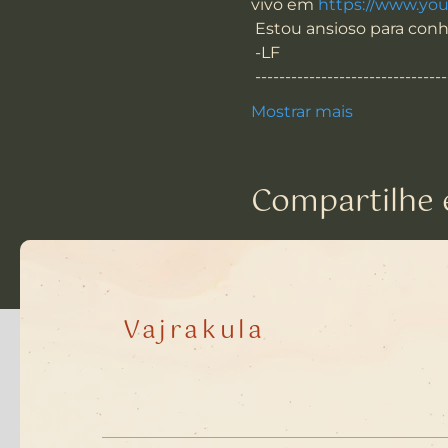
vivo em 
https://www.y
 Estou ansioso para conh
 -LF
 -------------------------------
Mostrar mais
Compartilhe 
Vajrakula