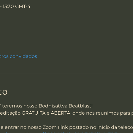
 – 15:30 GMT-4
tros convidados
to
T teremos nosso Bodhisattva Beatblast!