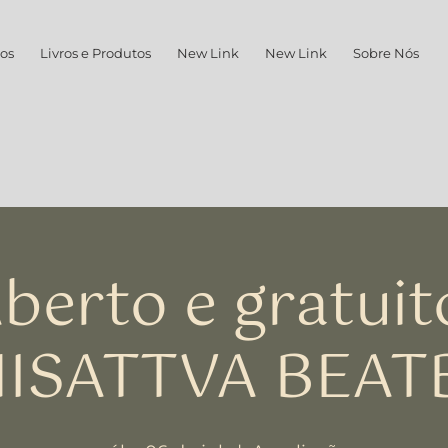
os
Livros e Produtos
New Link
New Link
Sobre Nós
berto e gratuit
ISATTVA BEAT