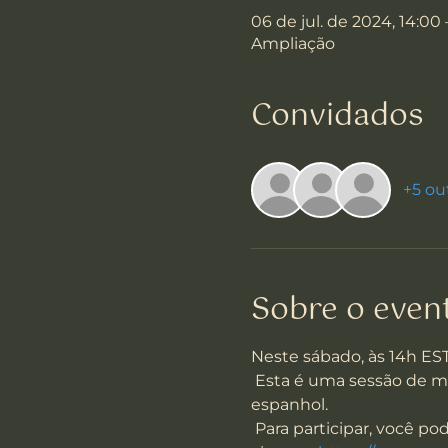
06 de jul. de 2024, 14:00
Ampliação
Convidados
+5 ou
Sobre o even
Neste sábado, às 14h ES
 Esta é uma sessão de meditação GRATUITA e ABERTA, onde nos reunimos para praticar. Está em inglês e 
espanhol.
 Para participar, você pode entrar no nosso Zoom (link postado no início da teleconferência) ou assistir ao 