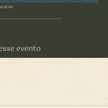
outube.com/channel/UCQ44kSiw8OOFSPClJVNEB3g
ecê-lo!
------------------- ------------------------
esse evento