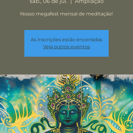
sáb., 06 de jul.
  |  
Ampliação
Nosso megafest mensal de meditação!
As inscrições estão encerradas
Veja outros eventos