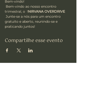
Bem-vindo!
 Bem-vindo ao nosso encontro 
trimestral, o 
 !
NIRVANA OVERDRIVE
 Junte-se a nós para um encontro 
gratuito e aberto, reunindo-se e 
praticando juntos!
Compartilhe esse evento
Vajrakula
Assine nosso
Boletim informativo •