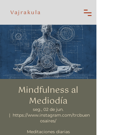
Vajrakula
Mindfulness al
Mediodía
seg., 02 de jun.
  |  
https://www.instagram.com/trcbuen
osaires/
Meditaciones diarias