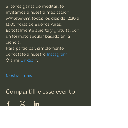
Si tenés ganas de meditar, te 
invitamos a nuestra meditación 
Mindfulness
, todos los días de 12:30 a 
13:00 horas de Buenos Aires.
Es totalmente abierta y gratuita, con 
un formato secular basado en la 
ciencia.
Para participar, simplemente 
conéctate a nuestro 
Instagram
Ó a mi 
Linkedin
.
Mostrar mais
Compartilhe esse evento