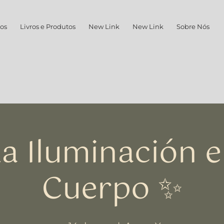
os
Livros e Produtos
New Link
New Link
Sobre Nós
a Iluminación e
Cuerpo ✨