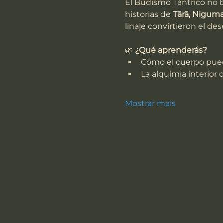
El Budismo Tántrico no 
historias de 
Tārā, Nigum
linaje convirtieron el de
🌿 
¿Qué aprenderás?
Cómo el cuerpo pued
La alquimia interior 
Mostrar mais