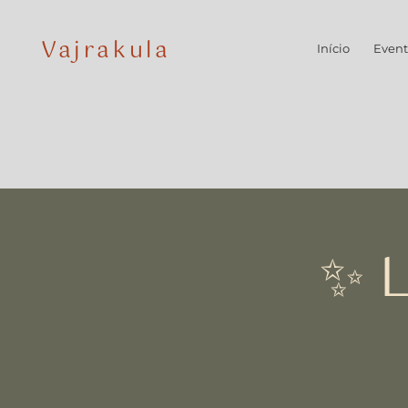
Vajrakula
Início
Event
✨ L