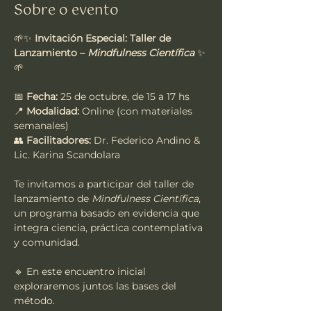
Sobre o evento
🌱✨ 
Invitación Especial: Taller de 
Lanzamiento – 
Mindfulness Científica
 ✨
🌱
📅 
Fecha:
 25 de octubre, de 15 a 17 hs
📍 
Modalidad:
 Online (con materiales 
semanales)
👥 
Facilitadores:
 Dr. Federico Andino & 
Lic. Karina Scandolara
Te invitamos a participar del taller de 
lanzamiento de 
Mindfulness Científica
, 
un programa basado en evidencia que 
integra ciencia, práctica contemplativa 
y comunidad.
🔹 En este encuentro inicial 
exploraremos juntos las bases del 
método.