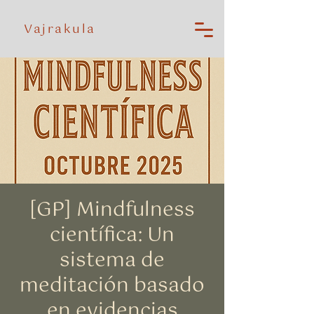
Vajrakula
[GP] Mindfulness
científica: Un
sistema de
meditación basado
en evidencias