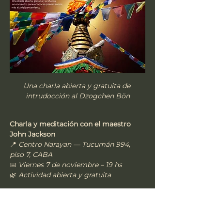
Una charla abierta y gratuita de 
intrudocción al Dzogchen Bön
Charla y meditación con el maestro 
John Jackson
📍 
Centro Narayan — Tucumán 994, 
piso 7, CABA
📅 
Viernes 7 de noviembre – 19 hs
🌿 
Actividad abierta y gratuita
Mostrar mais