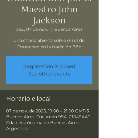
Maestro John
Jackson
sex., 07 de nov.
  |  
Buenos Aires
Una charla abierta sobre el rol del
Dzogchen en la tradición Bön
Registration is closed
See other events
Horário e local
07 de nov. de 2025, 19:00 – 21:00 GMT-3
Buenos Aires, Tucumán 994, C1049AAT
Cdad. Autónoma de Buenos Aires,
Argentina