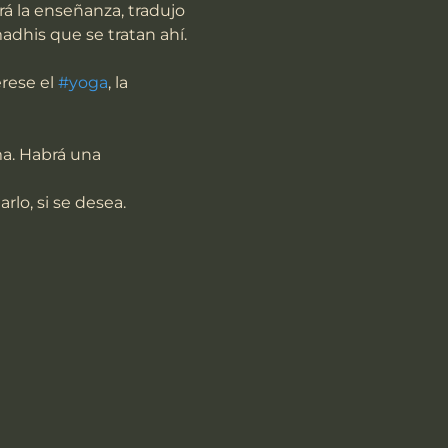
á la enseñanza, tradujo 
adhis que se tratan ahí.
rese el 
#yoga
, la 
ma. Habrá una 
rlo, si se desea.