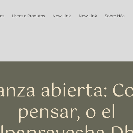
os
Livros e Produtos
New Link
New Link
Sobre Nós
nza abierta: 
pensar, o el