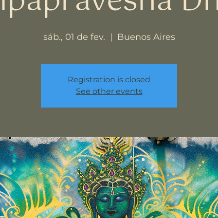
alpapravesha Dh
sáb., 01 de fev.
  |  
Buenos Aires
Registration is closed
See other events