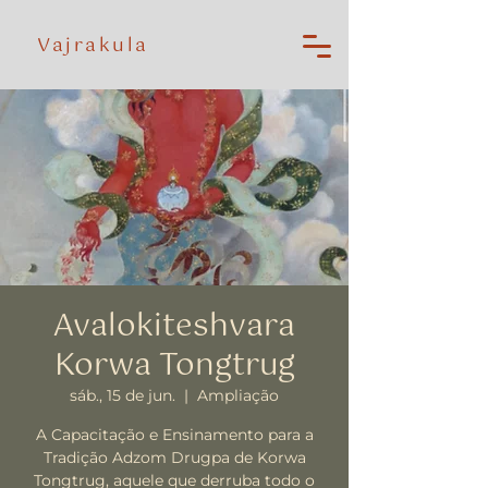
Vajrakula
Avalokiteshvara
Korwa Tongtrug
sáb., 15 de jun.
  |  
Ampliação
A Capacitação e Ensinamento para a
Tradição Adzom Drugpa de Korwa
Tongtrug, aquele que derruba todo o