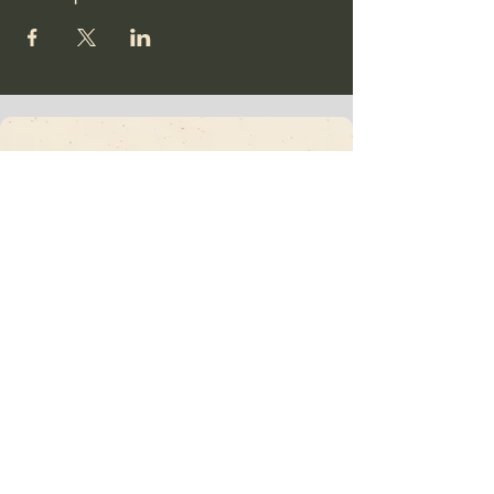
Vajrakula
Assine nosso
Boletim informativo •
Não perca!
E-mail
*
Juntar
Quero assinar sua lista de e-mails.