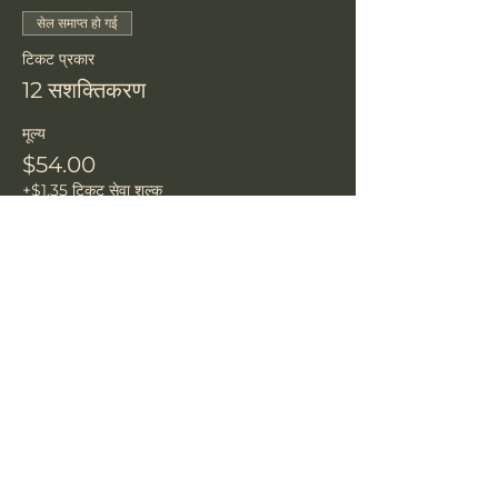
सेल समाप्त हो गई
टिकट प्रकार
12 सशक्तिकरण
मूल्य
$54.00
+$1.35 टिकट सेवा शुल्क
यह इवेंट साझा करें
त्सू