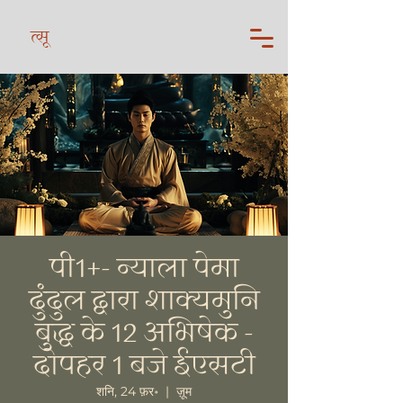
त्सू
पी1+- न्याला पेमा
दुंदुल द्वारा शाक्यमुनि
बुद्ध के 12 अभिषेक -
दोपहर 1 बजे ईएसटी
शनि, 24 फ़र॰
  |  
ज़ूम