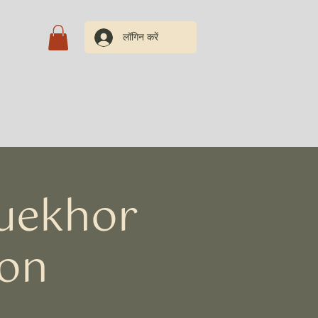
लॉगिन करें
रें
Duekhor
ion