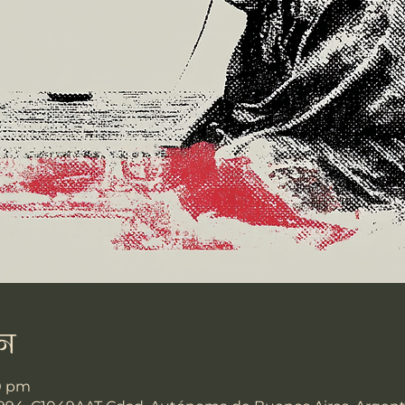
न
00 pm