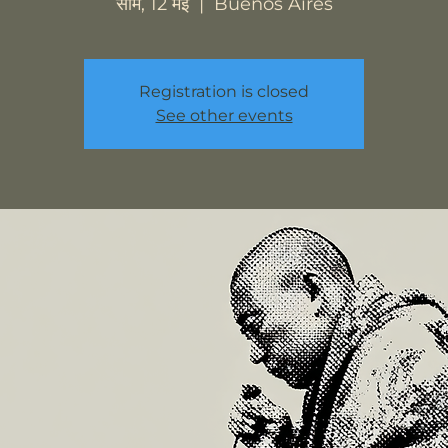
सोम, 12 मई
  |  
Buenos Aires
Registration is closed
See other events