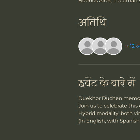
Buenos Aires, Tucumán 
अतिथि
+ 12 अन
इवेंट के बारे में
Duekhor Duchen memoria
Join us to celebrate this
Hybrid modality: both vir
(In English, with Spanish 