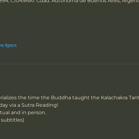
994, C1049AAT Cdad. Autónoma de Buenos Aires, Argent
्य मेहमान
lizes the time the Buddha taught the Kalachakra Tant
 day via a Sutra Reading! 
tual and in person.
subtitles) 