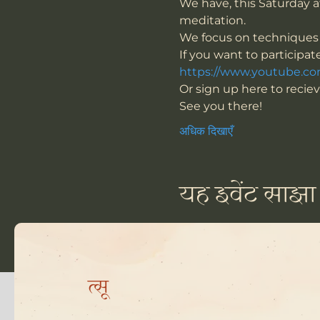
We have, this Saturday a
meditation. 
We focus on techniques t
If you want to participat
https://www.youtube.
Or sign up here to recieve
See you there!
अधिक दिखाएँ
यह इवेंट साझा 
त्सू