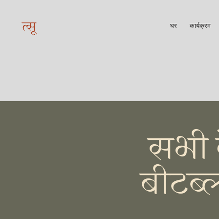
त्सू
घर
कार्यक्रम
सभी 
बीटब्