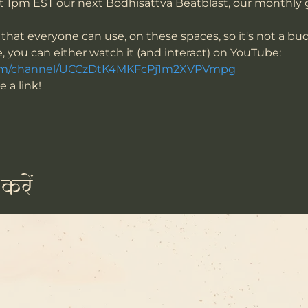
t 1pm EST our next Bodhisattva Beatblast, our monthly g
hat everyone can use, on these spaces, so it's not a bud
e, you can either watch it (and interact) on YouTube: 
com/channel/UCCzDtK4MKFcPj1m2XVPVmpg
 a link!
करें