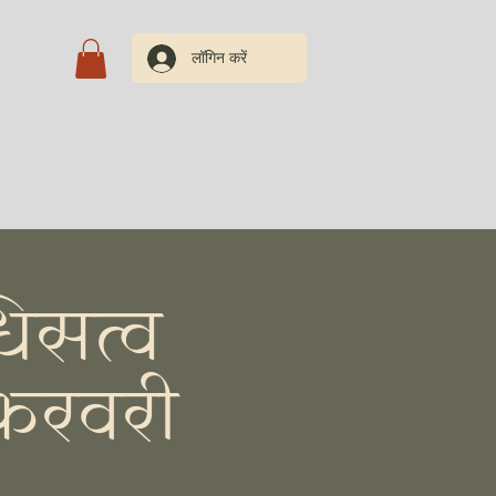
लॉगिन करें
रें
िसत्व
 फरवरी