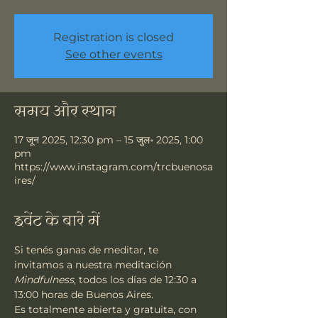
Registration is closed
See other events
समय और स्थान
17 जून 2025, 12:30 pm – 15 जुल॰ 2025, 1:00
pm
https://www.instagram.com/trcbuenosa
ires/
इवेंट के बारे में
Si tenés ganas de meditar, te 
invitamos a nuestra meditación 
Mindfulness
, todos los días de 12:30 a 
13:00 horas de Buenos Aires.
Es totalmente abierta y gratuita, con 