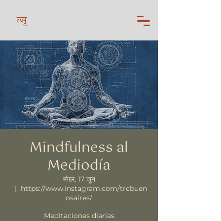
त्सू
Mindfulness al
Mediodía
मंगल, 17 जून
  |  
https://www.instagram.com/trcbuen
osaires/
Meditaciones diarias