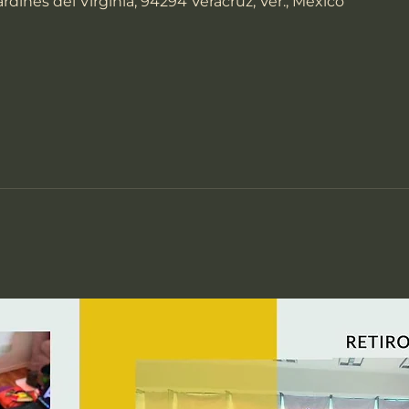
Jardines del Virginia, 94294 Veracruz, Ver., Mexico