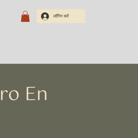
लॉगिन करें
रें
iro En