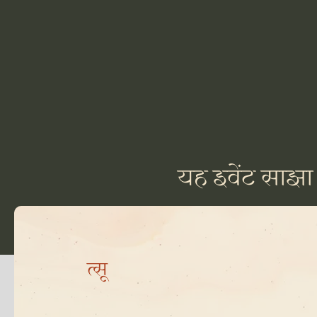
यह इवेंट साझा 
त्सू