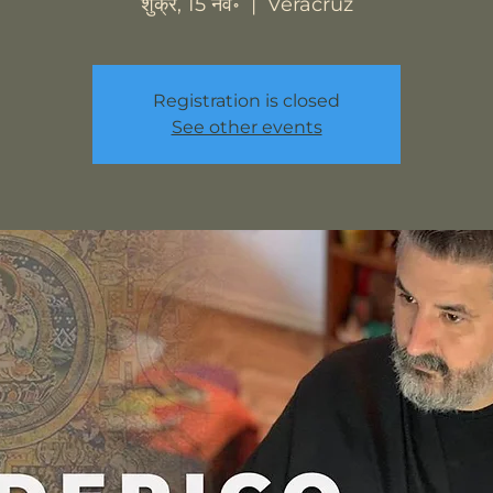
शुक्र, 15 नव॰
  |  
Veracruz
Registration is closed
See other events