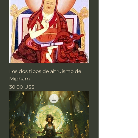
Los dos tipos de altruismo de
Mipham
Precio
30,00 US$