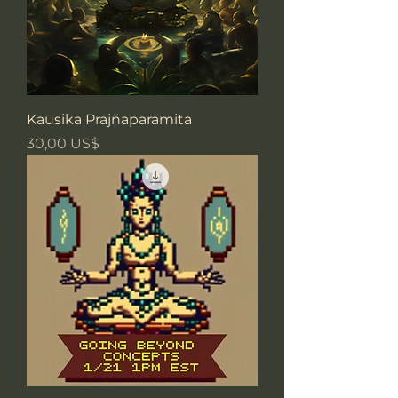
Kausika Prajñaparamita
Precio
30,00 US$