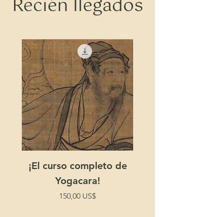
Recién llegados
¡El curso completo de
La enseñanza sob
Yogacara!
ayudas a la ilumi
Precio
150,00 US$