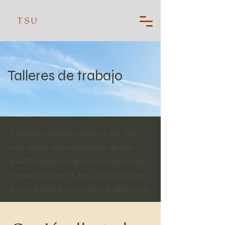
TSU
Talleres de trabajo
Compre talleres sútricos de TRC
con obras seleccionadas de los
84.000 textos canónicos de Buda
impartidos por Lama Fede Andino
en su estilo encantador y atractivo.