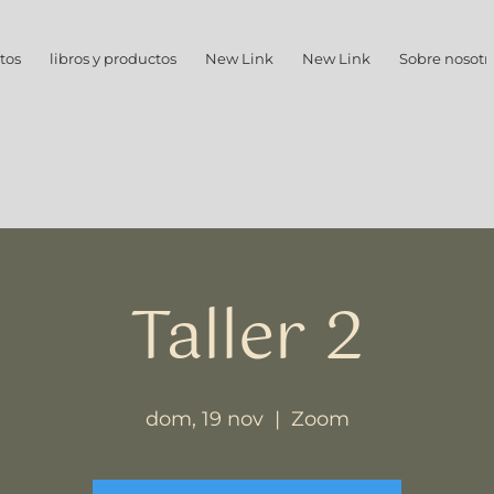
tos
libros y productos
New Link
New Link
Sobre nosotr
Taller 2
dom, 19 nov
  |  
Zoom