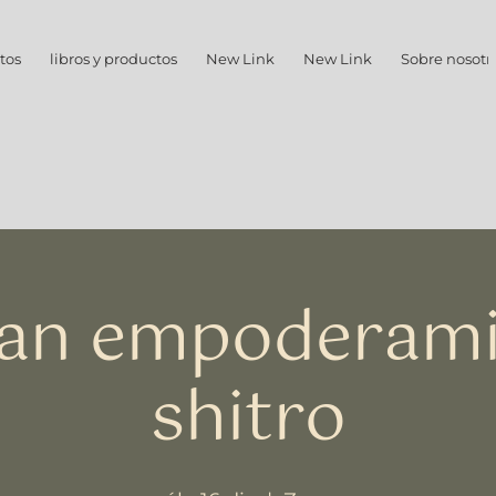
tos
libros y productos
New Link
New Link
Sobre nosotr
ran empoderam
shitro