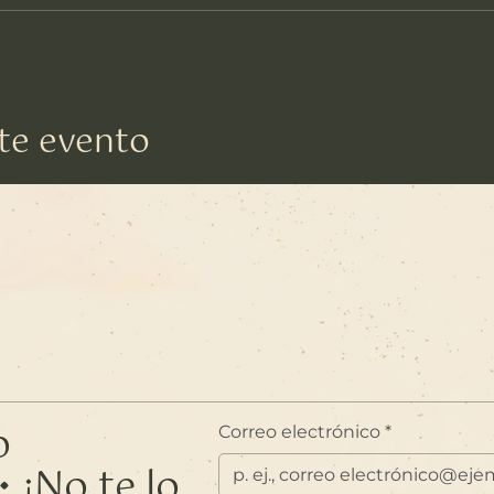
te evento
o
Correo electrónico
*
 ¡No te lo