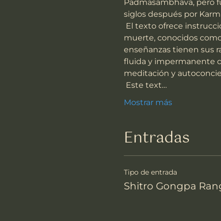
Padmasambhava, pero fue 
siglos después por Karm
 El texto ofrece instrucciones detalladas para navegar por los estados de existencia después de la 
muerte, conocidos como 
enseñanzas tienen sus raí
fluida y impermanente de 
meditación y autoconcienc
 Este text…
Mostrar más
Entradas
Tipo de entrada
Shitro Gongpa Ran