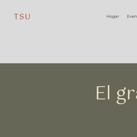
TSU
Hogar
Even
El g