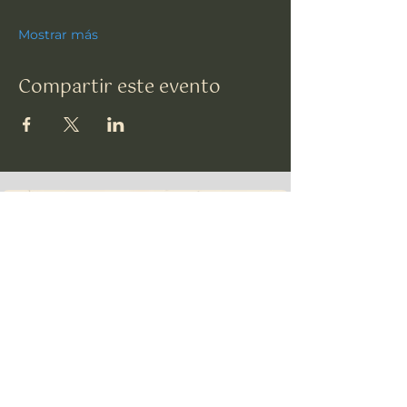
Mostrar más
Compartir este evento
TSU
Suscríbete a nuestro
Boletín informativo •
¡No te lo pierdas!
Correo electrónico
*