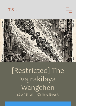
TSU
[Restricted] The
Vajrakilaya
Wangchen
sáb, 18 jul
  |  
Online Event