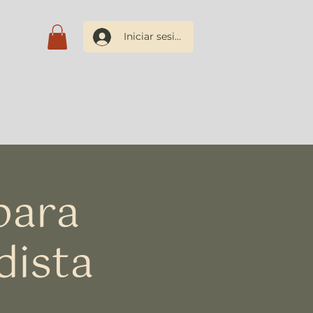
Iniciar sesión
os
Blog
Contacto
para
dista