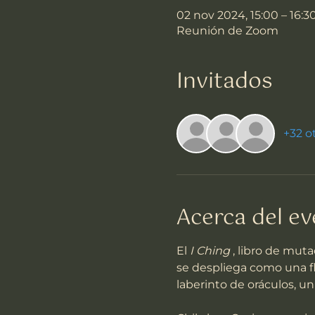
02 nov 2024, 15:00 – 16:3
Reunión de Zoom
Invitados
+32 o
Acerca del e
El 
I Ching
 , libro de mut
se despliega como una fl
laberinto de oráculos, u