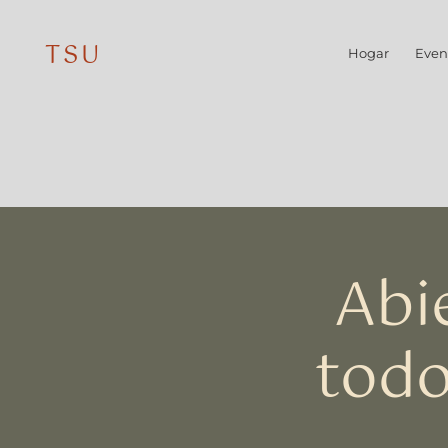
TSU
Hogar
Even
Abi
todo