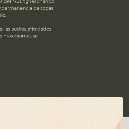
s del 
I Ching
 resonando 
 impermanencia de todas 
io.
las sutiles afinidades 
os hexagramas se 