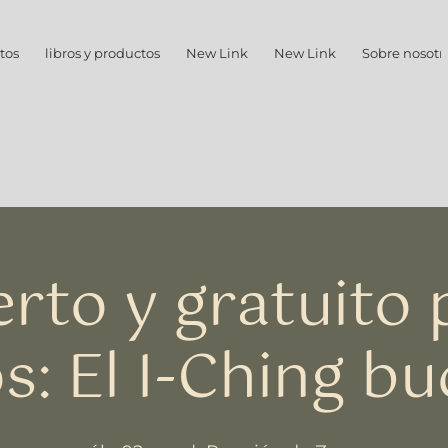
tos
libros y productos
New Link
New Link
Sobre nosotr
erto y gratuito 
s: El I-Ching bu