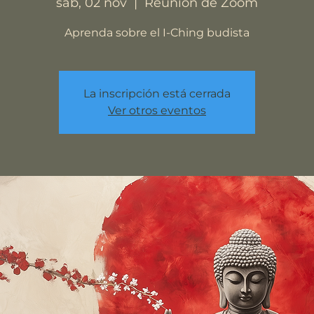
sáb, 02 nov
  |  
Reunión de Zoom
Aprenda sobre el I-Ching budista
La inscripción está cerrada
Ver otros eventos