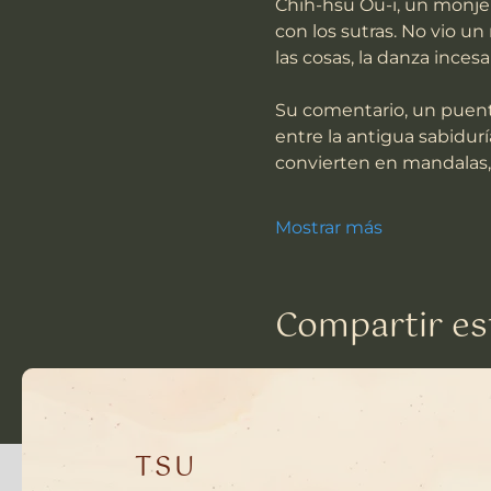
Chih-hsu Ou-i, un monje a
con los sutras. No vio u
las cosas, la danza incesa
Su comentario, un puente
entre la antigua sabidurí
convierten en mandalas, 
Mostrar más
Compartir es
TSU