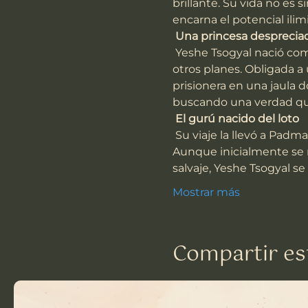
brillante. Su vida no e
encarna el potencial ili
Una princesa desprecia
 Yeshe Tsogyal nació como princesa, con una vida de privilegios y comodidades. Pero el destino tenía 
otros planes. Obligada a
prisionera en una jaula 
buscando una verdad que 
El gurú nacido del loto
 Su viaje la llevó a Padmasambhava, un maestro legendario conocido como el Gurú nacido del loto. 
Aunque inicialmente se 
salvaje, Yeshe Tsogyal s
Mostrar más
Compartir es