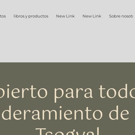
tos
libros y productos
New Link
New Link
Sobre nosotr
ierto para tod
deramiento de 