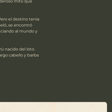
oderoso mito que 
eló, se encontró 
nciando al mundo y 
rgo cabello y barba 