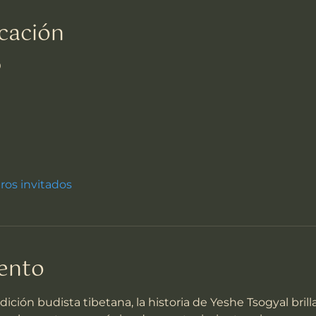
cación
0
tros invitados
vento
adición budista tibetana, la historia de Yeshe Tsogyal bril