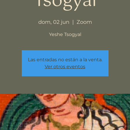
Tsogyal
dom, 02 jun
  |  
Zoom
Yeshe Tsogyal
Las entradas no están a la venta.
Ver otros eventos