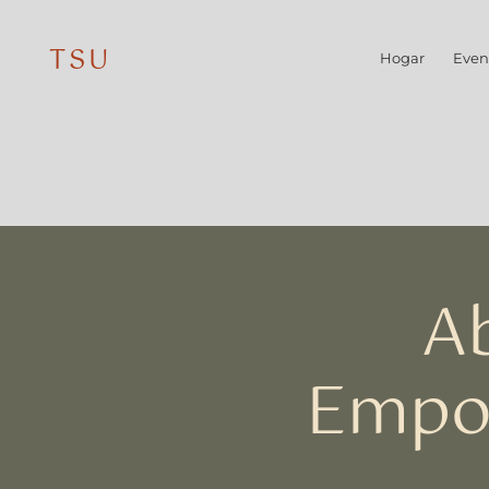
TSU
Hogar
Even
Ab
Empo