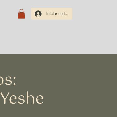
Iniciar sesión
os
Blog
Contacto
os:
Yeshe