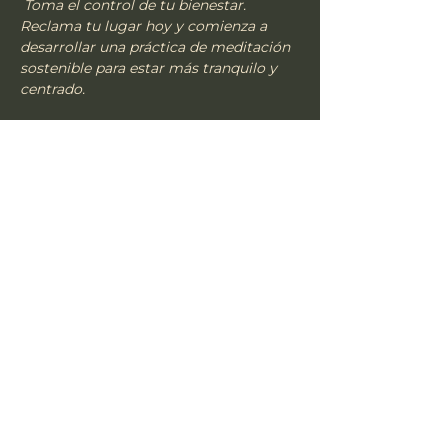
Toma el control de tu bienestar.  
Reclama tu lugar hoy y comienza a 
desarrollar una práctica de meditación 
sostenible para estar más tranquilo y 
centrado.
Compartir este evento
TSU
Suscríbete a nuestro
Boletín informativo •
¡No te lo pierdas!