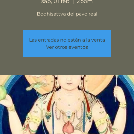
sáb, 01 feb
  |  
Zoom
Bodhisattva del pavo real
Las entradas no están a la venta
Ver otros eventos