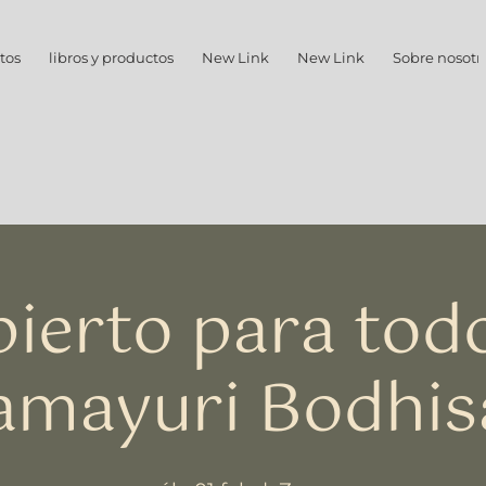
tos
libros y productos
New Link
New Link
Sobre nosotr
ierto para tod
mayuri Bodhis