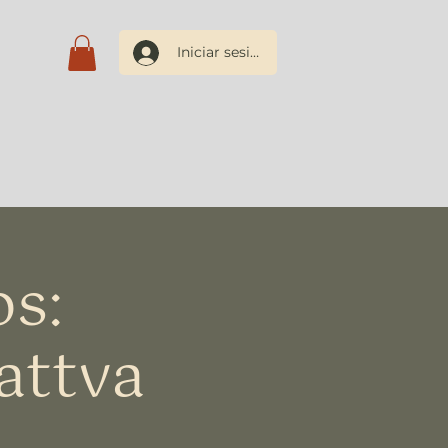
Iniciar sesión
os
Blog
Contacto
os:
attva