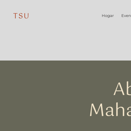
TSU
Hogar
Even
Ab
Maha