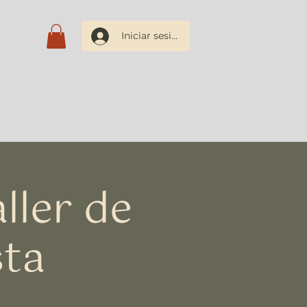
Iniciar sesión
os
Blog
Contacto
ller de
sta