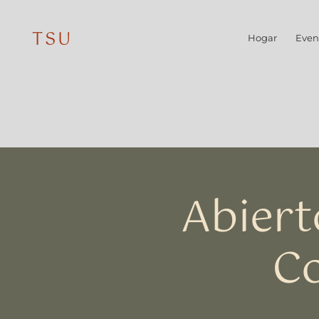
TSU
Hogar
Even
Abiert
Co