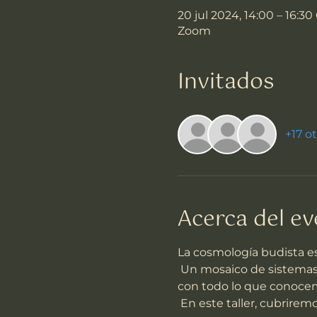
20 jul 2024, 14:00 – 16:3
Zoom
Invitados
+17 o
Acerca del e
La cosmología budista e
 Un mosaico de sistemas en constante cambio, incluidos extraterrestres, espíritus y dioses, se mezclan 
con todo lo que conoce
 En este taller, cubrire