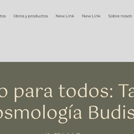
tos
libros y productos
New Link
New Link
Sobre nosotr
o para todos: Ta
smología Budi