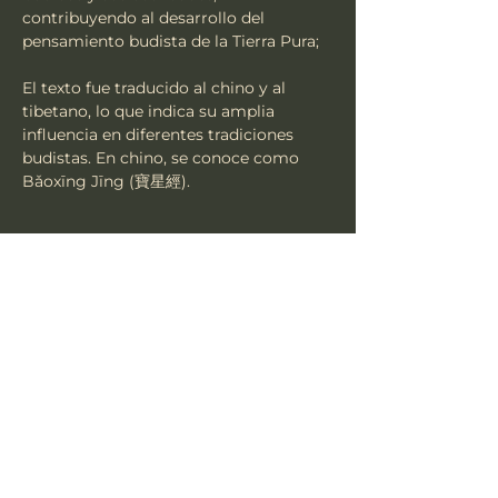
contribuyendo al desarrollo del 
pensamiento budista de la Tierra Pura;
El texto fue traducido al chino y al 
tibetano, lo que indica su amplia 
influencia en diferentes tradiciones 
budistas. En chino, se conoce como 
Bǎoxīng Jīng (寶星經).
Mostrar más
Compartir este evento
TSU