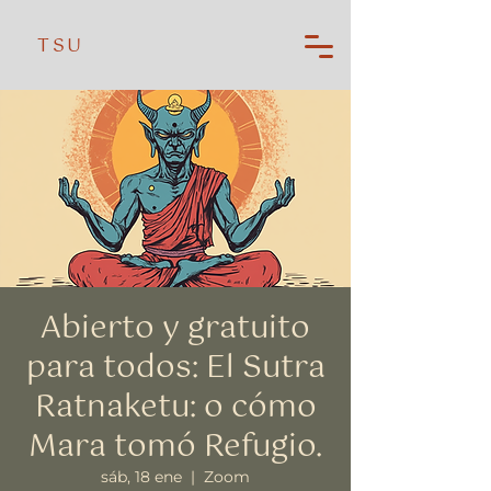
TSU
Abierto y gratuito
para todos: El Sutra
Ratnaketu: o cómo
Mara tomó Refugio.
sáb, 18 ene
  |  
Zoom