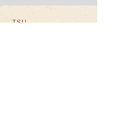
TSU
Suscríbete a nuestro
Boletín informativo •
¡No te lo pierdas!
Correo electrónico
*
Unirse
Quiero suscribirme a su lista de correo.
© 2025 - Todos los derechos reservados