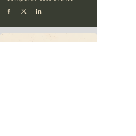
TSU
Suscríbete a nuestro
Boletín informativo •
¡No te lo pierdas!
Correo electrónico
*
Unirse
Quiero suscribirme a su lista de correo.