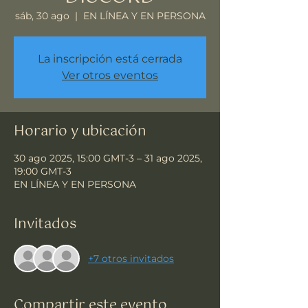
sáb, 30 ago
  |  
EN LÍNEA Y EN PERSONA
La inscripción está cerrada
Ver otros eventos
Horario y ubicación
30 ago 2025, 15:00 GMT-3 – 31 ago 2025,
19:00 GMT-3
EN LÍNEA Y EN PERSONA
Invitados
+7 otros invitados
Compartir este evento