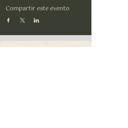
Compartir este evento
TSU
Suscríbete a nuestro
Boletín informativo •
¡No te lo pierdas!
Correo electrónico
*
Unirse