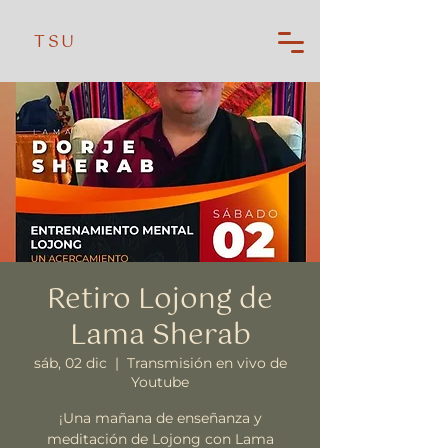
TSU
Retiro Lojong de
Lama Sherab
sáb, 02 dic
  |  
Transmisión en vivo de
Youtube
¡Una mañana de enseñanza y
meditación de Lojong con Lama