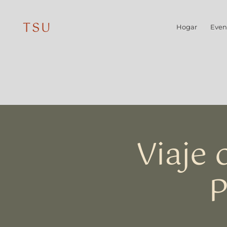
TSU
Hogar
Even
Viaje
P