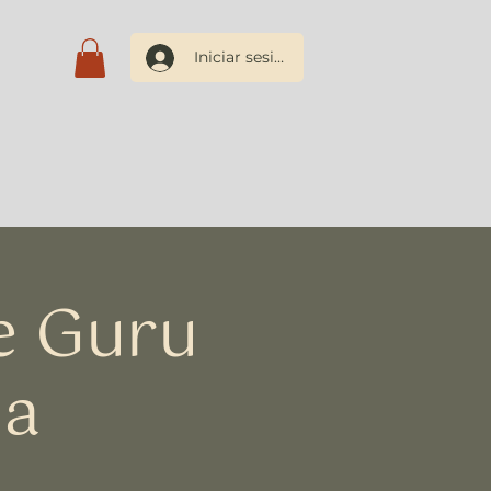
Iniciar sesión
os
Blog
Contacto
e Guru
na