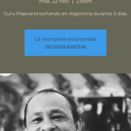
mié, 22 nov
  |  
Zoom
Guru Prajwal enseñando en Argentina durante 5 días.
La inscripción está cerrada
Ver otros eventos