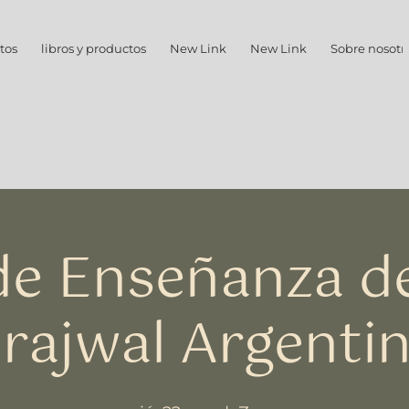
tos
libros y productos
New Link
New Link
Sobre nosotr
 de Enseñanza d
rajwal Argenti