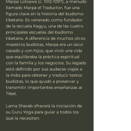
Marpa Lotsawa (c. 1012-1097), a menudo 
llamado Marpa el Traductor, fue una 
figura clave en la historia del budismo 
tibetano. Es venerado como fundador 
de la escuela Kagyu, una de las cuatro 
principales escuelas del budismo 
tibetano. A diferencia de muchos otros 
maestros budistas, Marpa era un laico 
casado y con hijos, que vivió una vida 
que equilibraba la práctica espiritual 
con la familia y los negocios. Su legado 
está definido por sus audaces viajes a 
la India para obtener y traducir textos 
budistas, lo que ayudó a preservar y 
transmitir importantes enseñanzas al 
Tíbet.
Lama Sherab ofrecerá la iniciación de 
su Guru Yoga para guiar a todos los 
que la necesiten.