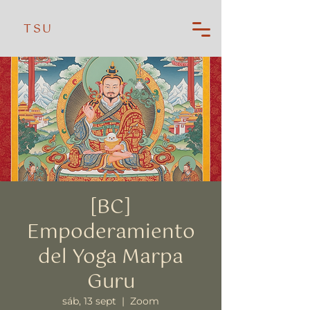
TSU
[BC]
Empoderamiento
del Yoga Marpa
Guru
sáb, 13 sept
  |  
Zoom