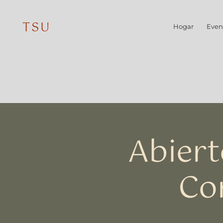
TSU
Hogar
Even
Abiert
Co