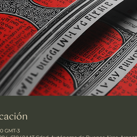
cación
00 GMT-3