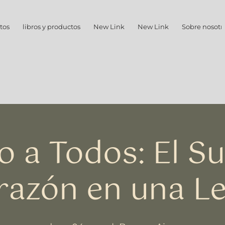
tos
libros y productos
New Link
New Link
Sobre nosotr
o a Todos: El Su
razón en una Le