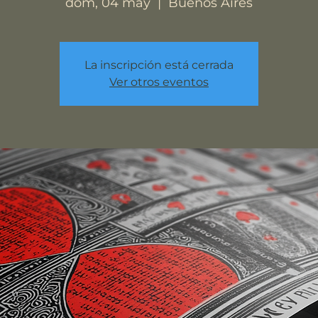
dom, 04 may
  |  
Buenos Aires
La inscripción está cerrada
Ver otros eventos