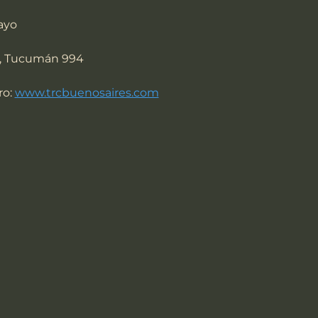
ayo
s, Tucumán 994
o: 
www.trcbuenosaires.com