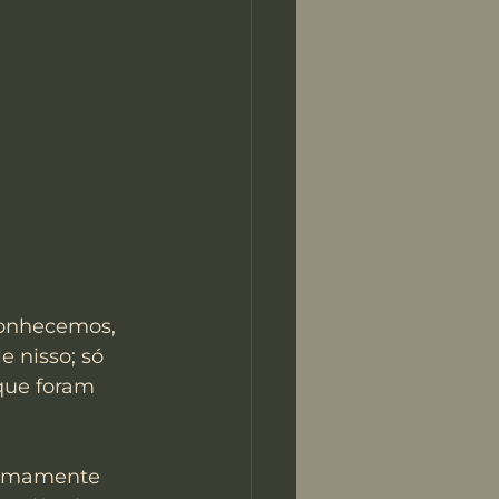
conhecemos, 
 nisso; só 
que foram 
ntimamente 