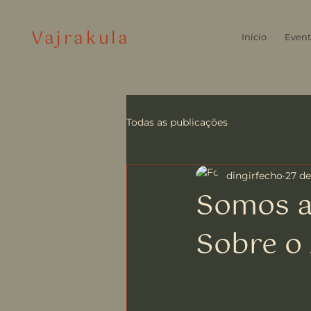
Vajrakula
Início
Event
Todas as publicações
dingirfecho
27 de
Somos a
Sobre o 