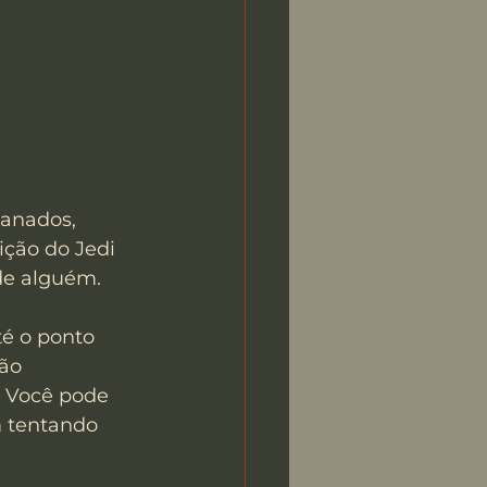
anados, 
ição do Jedi 
 de alguém.
é o ponto 
ão 
. Você pode 
m tentando 