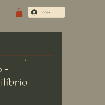
Login
Blog
Contate-nos
 -
ilíbrio