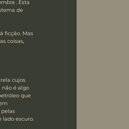
ombra
 . Esta 
istema de 
 ficção. Mas 
s coisas, 
ela cujos 
 não é algo 
petróleo que 
 em 
pelas 
 lado escuro.