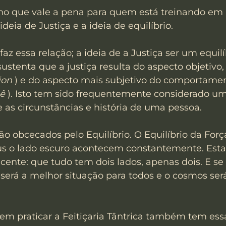
cho que vale a pena para quem está treinando em F
ideia de Justiça e a ideia de equilíbrio.
z essa relação; a ideia de a Justiça ser um equil
 sustenta que a justiça resulta do aspecto objetivo
ion
 ) e do aspecto mais subjetivo do comportame
nê
 ). Isto tem sido frequentemente considerado um 
 e as circunstâncias e história de uma pessoa.
 obcecados pelo Equilíbrio. O Equilíbrio da Forç
sus o lado escuro acontecem constantemente. Esta
ente: que tudo tem dois lados, apenas dois. E se 
 será a melhor situação para todos e o cosmos será
m praticar a Feitiçaria Tântrica também tem essa 