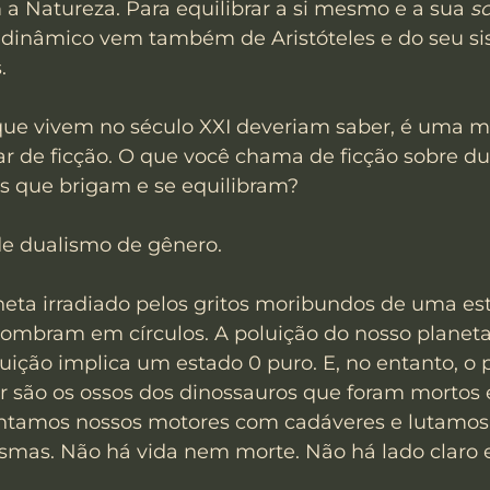
 Natureza. Para equilibrar a si mesmo e a sua 
s
io dinâmico vem também de Aristóteles e do seu s
.
que vivem no século XXI deveriam saber, é uma má
ar de ficção. O que você chama de ficção sobre dua
s que brigam e se equilibram?
e dualismo de gênero.
ta irradiado pelos gritos moribundos de uma estr
ombram em círculos. A poluição do nosso planeta
uição implica um estado 0 puro. E, no entanto, o 
r são os ossos dos dinossauros que foram mortos
entamos nossos motores com cadáveres e lutamos 
asmas. Não há vida nem morte. Não há lado claro e