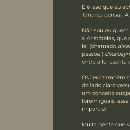
E é isso que eu a
Tântrica pensar. A 
Não sou eu quem fa
a Aristóteles, que
lei (chamado 
dika
pessoa ( 
dikaiosy
entre a lei escrita
Os Jedi também são
do lado claro ver
um conceito subjac
forem iguais, essa
imparcial.
Muita gente que ve