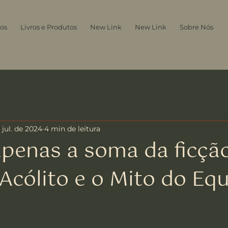
os
Livros e Produtos
New Link
New Link
Sobre Nós
 jul. de 2024
4 min de leitura
penas a soma da ficção
Acólito e o Mito do Equ