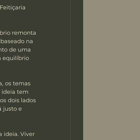
eitiçaria 
íbrio remonta 
, baseado na 
nto de uma 
equilíbrio 
a, os temas 
 ideia tem 
os dois lados 
 justo e 
ideia. Viver 