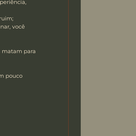
periência, 
ruim; 
inar, você 
as matam para 
um pouco 