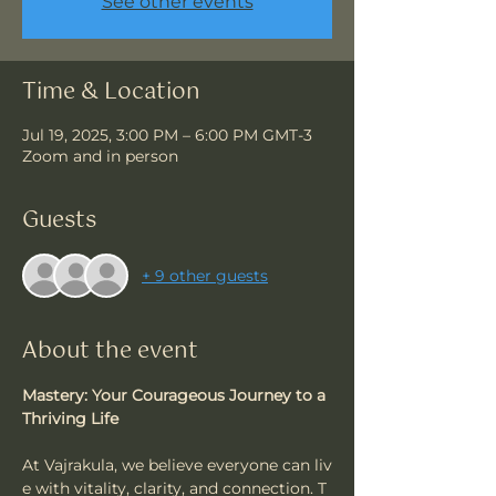
See other events
Time & Location
Jul 19, 2025, 3:00 PM – 6:00 PM GMT-3
Zoom and in person
Guests
+ 9 other guests
About the event
Mastery: Your Courageous Journey to a 
Thriving Life
At Vajrakula, we believe everyone can liv
e with vitality, clarity, and connection. T