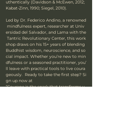
uthentically (Davidson & McEwen, 2012; 
Kabat-Zinn, 1990; Siegel, 2010).  
Led by Dr. Federico Andino, a renowned
 mindfulness expert, researcher at Univ
ersidad del Salvador, and Lama with the
 Tantric Revolutionary Center, this work
shop draws on his 15+ years of blending 
Buddhist wisdom, neuroscience, and so
cial impact. Whether you’re new to min
dfulness or a seasoned practitioner, you’
ll leave with practical tools to live coura
geously.  Ready to take the first step? Si
gn up now at   
“Courage is the spark that transforms y
our life. Join us to discover how.” –
 Dr. Federico Andino  
Share this event