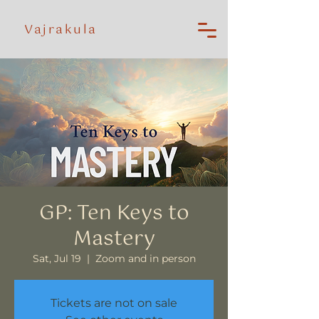
Vajrakula
GP: Ten Keys to
Mastery
Sat, Jul 19
  |  
Zoom and in person
Tickets are not on sale