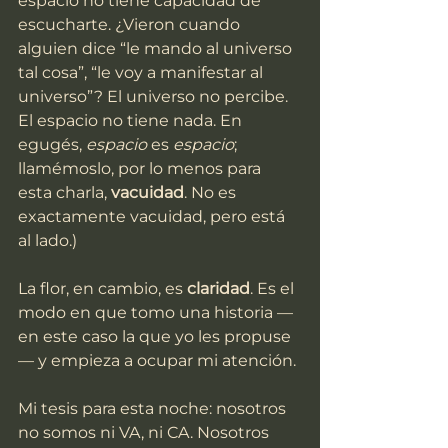
espacio no tiene capacidad de 
escucharte. ¿Vieron cuando 
alguien dice “le mando al universo 
tal cosa”, “le voy a manifestar al 
universo”? El universo no percibe. 
El espacio no tiene nada. En 
egugés, 
espacio
 es 
espacio
; 
llamémoslo, por lo menos para 
esta charla, 
vacuidad
. No es 
exactamente vacuidad, pero está 
al lado.)
La flor, en cambio, es 
claridad
. Es el 
modo en que tomo una historia —
en este caso la que yo les propuse
— y empieza a ocupar mi atención.
Mi tesis para esta noche: nosotros 
no somos ni VA, ni CA. Nosotros 