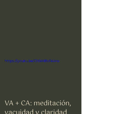
https://youtu.be/OYkM8vfkUro
VA + CA: meditación, 
vacuidad y claridad