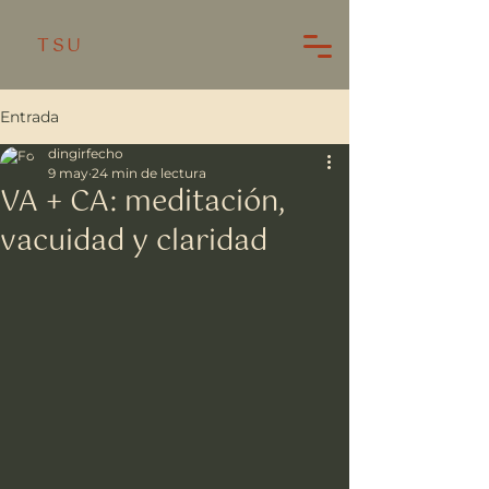
TSU
Entrada
dingirfecho
9 may
24 min de lectura
VA + CA: meditación,
vacuidad y claridad