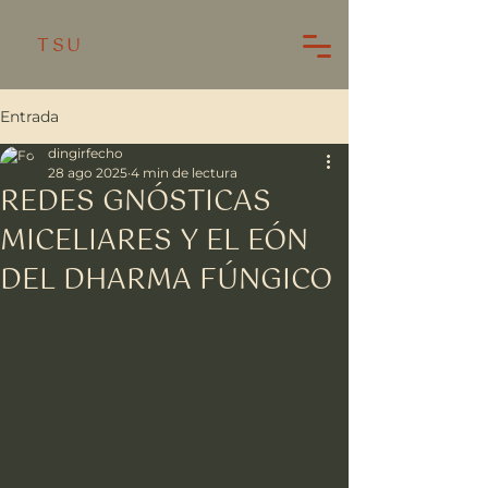
TSU
Entrada
dingirfecho
28 ago 2025
4 min de lectura
REDES GNÓSTICAS
MICELIARES Y EL EÓN
DEL DHARMA FÚNGICO