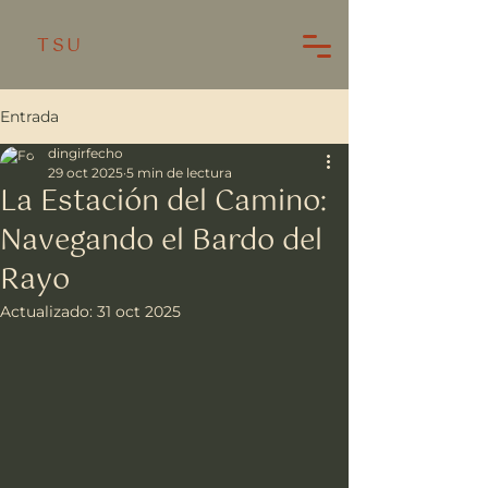
TSU
Entrada
dingirfecho
29 oct 2025
5 min de lectura
La Estación del Camino:
Navegando el Bardo del
Rayo
Actualizado:
31 oct 2025