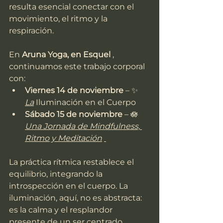
resulta esencial conectar con el 
movimiento, el ritmo y la 
respiración.
En 
Aruna Yoga, en Esquel
 , 
continuamos este trabajo corporal 
con:
Viernes 14 de noviembre
 – ✨ 
La
 Iluminación en el Cuerpo
Sábado 15 de noviembre
 – 🪷 
Una Jornada de Mindfulness, 
Ritmo y Meditación
La práctica rítmica restablece el 
equilibrio, integrando la 
introspección en el cuerpo. La 
iluminación, aquí, no es abstracta: 
es la calma y el resplandor 
presente de un ser centrado.